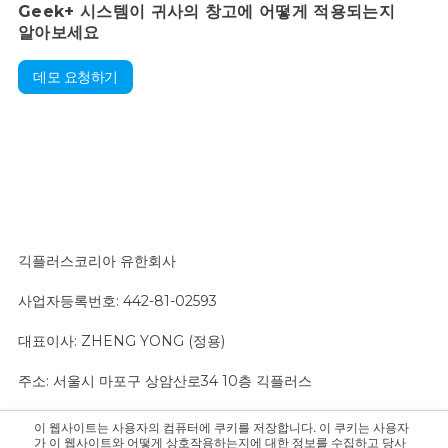
Geek+ 시스템이 귀사의 창고에 어떻게 적용되는지
알아보세요
데모 요청하기
긱플러스코리아 유한회사
사업자등록번호: 442-81-02593
대표이사: ZHENG YONG (정용)
주소: 서울시 마포구 상암산로34 10층 긱플러스
이 웹사이트는 사용자의 컴퓨터에 쿠키를 저장합니다. 이 쿠키는 사용자
문의 사항은 영업팀으로 연락 주십시오.:
sales@geekplus.com
. 홍
가 이 웹사이트와 어떻게 상호작용하는지에 대한 정보를 수집하고 당사