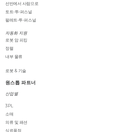
선반에서 사람으로
토트-투-퍼스널
팔레트-투-퍼스널
자동화 지원
로봇 암 피킹
정렬
내부 물류
로봇 & 기술
원스톱 파트너
산업별
3PL
소매
의류 및 패션
식료품점