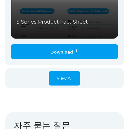
S Series Product Fact Sheet
Download
View All
자주 묻는 질문