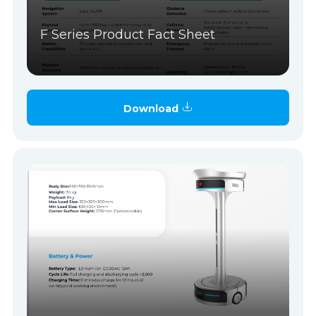
F Series Product Fact Sheet
Download