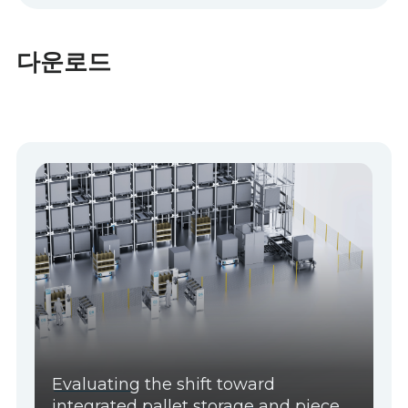
다운로드
Evaluating the shift toward
integrated pallet storage and piece