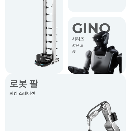
GINO
시리즈
범용 로
봇
로봇 팔
피킹 스테이션