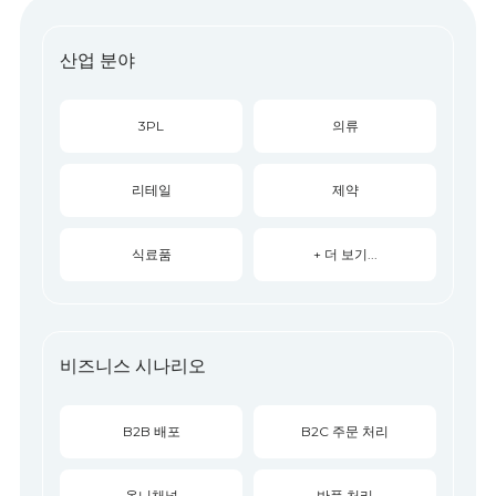
산업 분야
3PL
의류
리테일
제약
식료품
+ 더 보기...
비즈니스 시나리오
B2B 배포
B2C 주문 처리
옴니채널
반품 처리