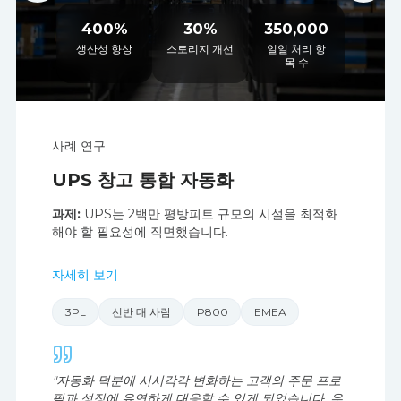
400%
30%
350,000
생산성 향상
스토리지 개선
일일 처리 항
목 수
사례 연구
UPS 창고 통합 자동화
과제:
UPS는 2백만 평방피트 규모의 시설을 최적화
해야 할 필요성에 직면했습니다.
자세히 보기
3PL
선반 대 사람
P800
EMEA