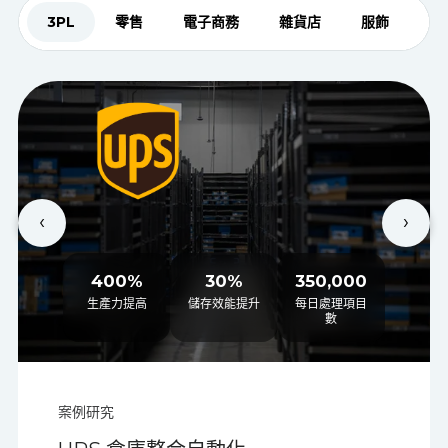
了解我們的解決方案如何協助企業轉型並取得卓越
成果。
3PL
零售
電子商務
雜貨店
服飾
Ma
400%
30%
350,000
生產力提高
儲存效能提升
每日處理項目
數