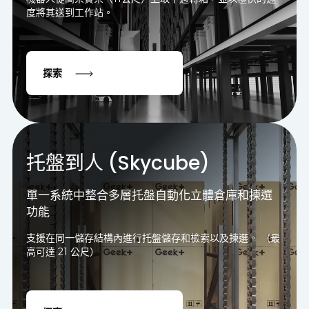
度將其送到工作站。
探索
托盤到人 (Skycube)
單一系統中整合多層托盤自動化立體倉庫和揀選
功能
支援在同一儲存結構內進行托盤儲存和檢索以及揀選。 （最
高可達 21 公尺）