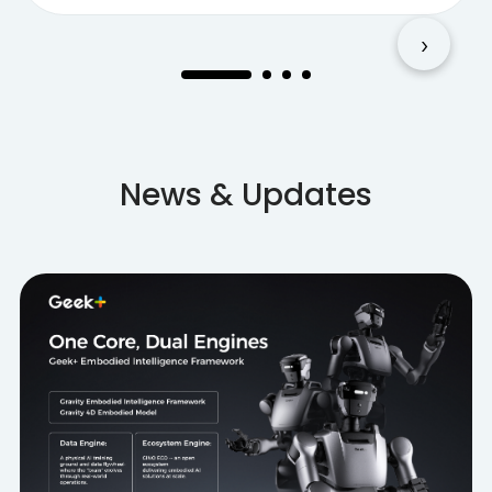
View Case Study
›
News & Updates