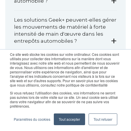
+
automobile ?
Les solutions Geek+ peuvent-elles gérer
les mouvements de matériel à forte
intensité de main d'œuvre dans les
+
entrepôts automobiles ?
Ce site web stocke les cookies sur votre ordinateur. Ces cookies sont
utilisés pour collecter des informations sur la manière dont vous
Comment les solutions Geek+
interagissez avec notre site web et nous permettent de nous souvenir
s'adaptent-elles à l'évolution rapide des
de vous. Nous utilisons ces informations afin d'améliorer et de
personnaliser votre expérience de navigation, ainsi que pour
demandes du marché de la
l'analyse et les indicateurs concernant nos visiteurs à la fois sur ce
+
site web et sur d'autres supports. Pour en savoir plus sur les cookies
construction automobile ?
que nous utilisons, consultez notre politique de confidentialité
Si vous refusez l'utilisation des cookies, vos informations ne seront
pas suivies lors de votre visite sur ce site. Un seul cookie sera utilisé
Comment les solutions Geek+
dans votre navigateur afin de se souvenir de ne pas suivre vos
préférences.
améliorent-elles la sécurité dans la
+
logistique automobile ?
Paramètres du cookies
Tout accepter
Tout refuser