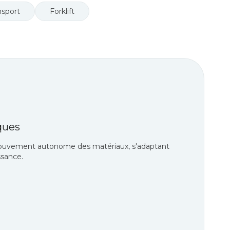
nsport
Forklift
ques
le mouvement autonome des matériaux, s'adaptant
ssance.