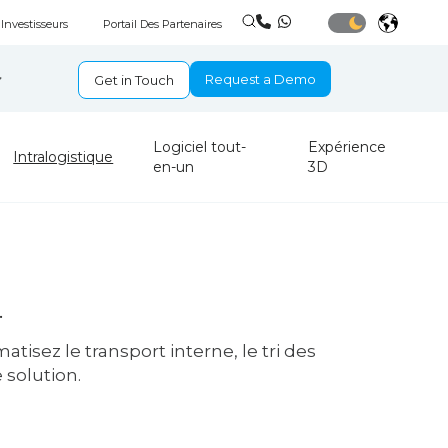
Investisseurs
Portail Des Partenaires
Request a Demo
Get in Touch
Logiciel tout-
Expérience
Intralogistique
en-un
3D
.
isez le transport interne, le tri des
 solution.