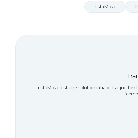
InstaMove
T
Tra
InstaMove est une solution intralogistique fle
facile