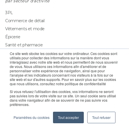
par secteur d'activité
3PL
Commerce de détail
Vêtements et mode
Épicerie
Santé et pharmacie
Commerce électronique
Ce site web stocke les cookies sur votre ordinateur. Ces cookies sont
utilisés pour collecter des informations sur la manière dont vous
Fabrication
interagissez avec notre site web et nous permettent de nous souvenir
de vous. Nous utilisons ces informations afin d'améliorer et de
Automobile
personnaliser votre expérience de navigation, ainsi que pour
l'analyse et les indicateurs concernant nos visiteurs à la fois sur ce
Électronique
site web et sur d'autres supports. Pour en savoir plus sur les cookies
que nous utilisons, consultez notre politique de confidentialité
Chaîne du froid
Si vous refusez l'utilisation des cookies, vos informations ne seront
pas suivies lors de votre visite sur ce site. Un seul cookie sera utilisé
dans votre navigateur afin de se souvenir de ne pas suivre vos
par scénario
préférences.
B2B
Paramètres du cookies
Tout accepter
Tout refuser
B2C