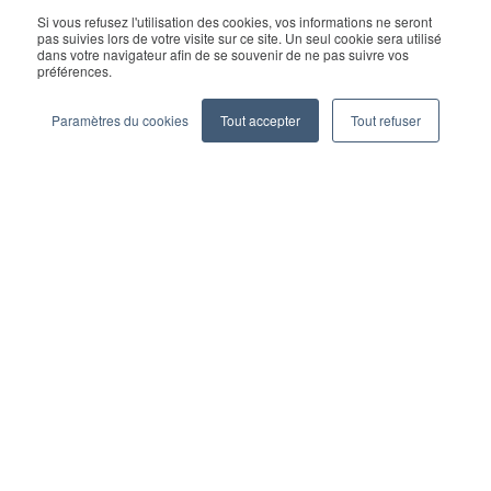
Copyright © 2026 Geekplus Technology Co., Ltd. All rights
Si vous refusez l'utilisation des cookies, vos informations ne seront
pas suivies lors de votre visite sur ce site. Un seul cookie sera utilisé
reserved.
dans votre navigateur afin de se souvenir de ne pas suivre vos
préférences.
Privacy Policy
Legal
Become a partner
Paramètres du cookies
Tout accepter
Tout refuser