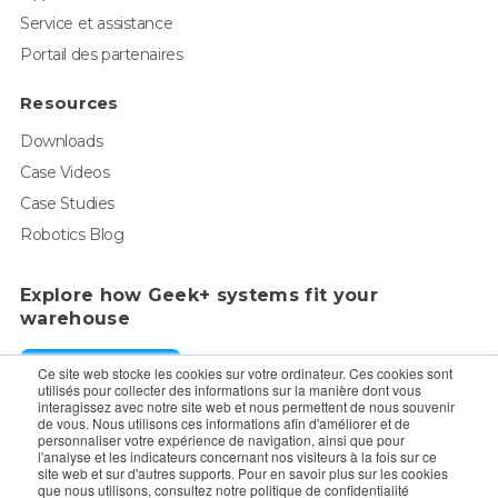
Service et assistance
Portail des partenaires
Resources
Downloads
Case Videos
Case Studies
Robotics Blog
Explore how Geek+ systems fit your
warehouse
Request a Demo
Ce site web stocke les cookies sur votre ordinateur. Ces cookies sont
utilisés pour collecter des informations sur la manière dont vous
interagissez avec notre site web et nous permettent de nous souvenir
de vous. Nous utilisons ces informations afin d'améliorer et de
For enquiry, contact sales:
sales@geekplus.com
. for
personnaliser votre expérience de navigation, ainsi que pour
l'analyse et les indicateurs concernant nos visiteurs à la fois sur ce
promotions, contact PR:
pr@geekplus.com
site web et sur d'autres supports. Pour en savoir plus sur les cookies
que nous utilisons, consultez notre politique de confidentialité