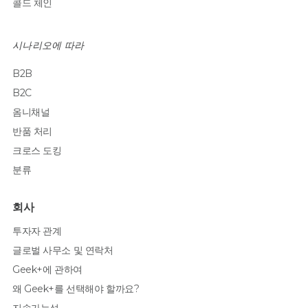
콜드 체인
시나리오에 따라
B2B
B2C
옴니채널
반품 처리
크로스 도킹
분류
회사
투자자 관계
글로벌 사무소 및 연락처
Geek+에 관하여
왜 Geek+를 선택해야 할까요?
지속가능성