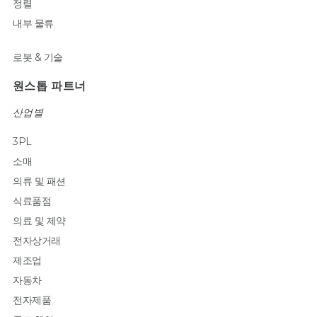
정렬
내부 물류
로봇 & 기술
원스톱 파트너
산업별
3PL
소매
의류 및 패션
식료품점
의료 및 제약
전자상거래
제조업
자동차
전자제품