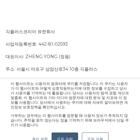
긱플러스코리아 유한회사
사업자등록번호: 442-81-02593
대표이사: ZHENG YONG (정용)
주소: 서울시 마포구 상암산로34 10층 긱플러스
이 웹사이트는 사용자의 컴퓨터에 쿠키를 저장합니다. 이 쿠키는 사용자
문의 사항은 영업팀으로 연락 주십시오.:
sales@geekplus.com
. 홍
가 이 웹사이트와 어떻게 상호작용하는지에 대한 정보를 수집하고 당사
가 사용자를 기억하는 데 활용됩니다. 당사는 사용자의 탐색 경험 개선과
보 관련 문의는 홍보팀으로 연락 바랍니다.:
pr@geekplus.com
맞춤화, 이 웹사이트와 기타 미디어 방문자에 대한 분석 및 지표에 이 정
보를 사용합니다. 당사에서 사용하는 쿠키에 대해 자세히 알아보려면 개
인정보 보호정책을 확인하십시오.
Copyright © 2026 Geekplus Technology Co., Ltd. All rights
거부하는 경우에는 이 웹사이트를 방문할 때 사용자 정보가 추적되지 않
reserved.
습니다. 추적을 원치 않는다는 점을 기억하기 위해 브라우저에서 단일 쿠
키가 사용됩니다.
Privacy Policy
Legal
Become a partner
쿠키 설정
모두 수락
모두 거부