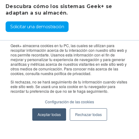
Descubra cómo los sistemas Geek+ se
adaptan a su almacén.
Solicitar una demostración
Para consultas, póngase en contacto con el departamento de
Geek+ almacena cookies en tu PC, las cuales se utilizan para
recopilar información acerca de tu interacción con nuestro sitio web y
ventas:
sales@geekplus.com
. Para promociones, póngase en
nos permite recordarte. Usamos esta información con el fin de
mejorar y personalizar tu experiencia de navegación y para generar
contacto con el departamento de relaciones públicas:
analíticas y métricas acerca de nuestros visitantes en este sitio web y
otros medios de comunicación. Para conocer más acerca de las
pr@geekplus.com
cookies, consulta nuestra política de privacidad.
Si rechazas, no se hará seguimiento de tu información cuando visites
Copyright © 2026 Geekplus Technology Co., Ltd. All rights
este sitio web. Se usará una sola cookie en tu navegador para
recordar tu preferencia de que no se te haga seguimiento.
reserved.
Configuración de las cookies
Privacy Policy
Legal
Become a partner
Aceptar todas
Rechazar todas