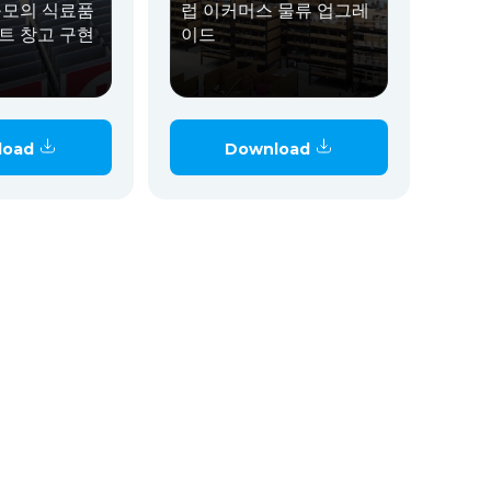
규모의 식료품
럽 이커머스 물류 업그레
트 창고 구현
이드
load
Download