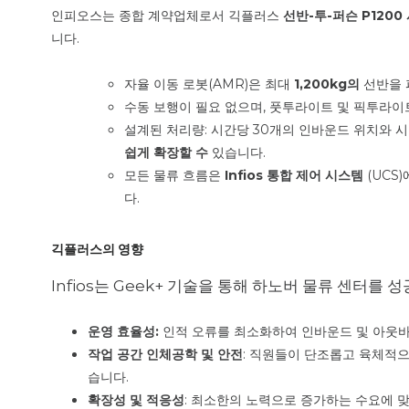
인피오스는 종합 계약업체로서 긱플러스
선반-투-퍼슨 P1200
니다.
자율 이동 로봇(AMR)은 최대
1,200kg의
선반을 
수동 보행이 필요 없으며, 풋투라이트 및 픽투라
설계된 처리량: 시간당 30개의 인바운드 위치와 
쉽게 확장할 수
있습니다.
모든 물류 흐름은
Infios 통합 제어 시스템
(UCS
다.
긱플러스의 영향
Infios는 Geek+ 기술을 통해 하노버 물류 센터를
운영 효율성:
인적 오류를 최소화하여 인바운드 및 아웃바
작업 공간 인체공학 및 안전
: 직원들이 단조롭고 육체적
습니다.
확장성 및 적응성
: 최소한의 노력으로 증가하는 수요에 맞