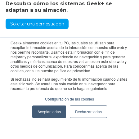
Descubra cómo los sistemas Geek+ se
adaptan a su almacén.
Solicitar una demostración
Para consultas, póngase en contacto con el departamento de
Geek+ almacena cookies en tu PC, las cuales se utilizan para
recopilar información acerca de tu interacción con nuestro sitio web y
ventas:
sales@geekplus.com
. Para promociones, póngase en
nos permite recordarte. Usamos esta información con el fin de
mejorar y personalizar tu experiencia de navegación y para generar
contacto con el departamento de relaciones públicas:
analíticas y métricas acerca de nuestros visitantes en este sitio web y
otros medios de comunicación. Para conocer más acerca de las
pr@geekplus.com
cookies, consulta nuestra política de privacidad.
Si rechazas, no se hará seguimiento de tu información cuando visites
Copyright © 2026 Geekplus Technology Co., Ltd. All rights
este sitio web. Se usará una sola cookie en tu navegador para
recordar tu preferencia de que no se te haga seguimiento.
reserved.
Configuración de las cookies
Privacy Policy
Legal
Become a partner
Aceptar todas
Rechazar todas