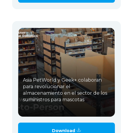
Asia PetWorld y Geek+ colaboran
para revolucionar el
almacenamiento en el sector de los
suministros para mascotas
Download