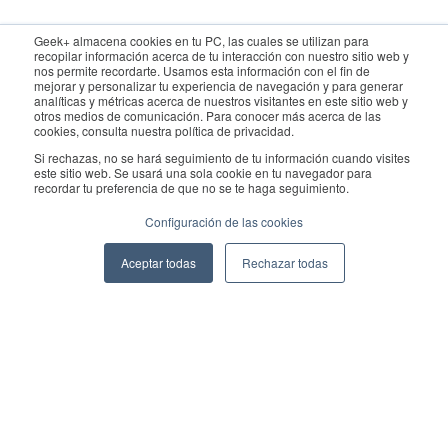
Para consultas, póngase en contacto con el departamento de
Geek+ almacena cookies en tu PC, las cuales se utilizan para
recopilar información acerca de tu interacción con nuestro sitio web y
ventas:
sales@geekplus.com
. Para promociones, póngase en
nos permite recordarte. Usamos esta información con el fin de
mejorar y personalizar tu experiencia de navegación y para generar
contacto con el departamento de relaciones públicas:
analíticas y métricas acerca de nuestros visitantes en este sitio web y
otros medios de comunicación. Para conocer más acerca de las
pr@geekplus.com
cookies, consulta nuestra política de privacidad.
Si rechazas, no se hará seguimiento de tu información cuando visites
Copyright © 2026 Geekplus Technology Co., Ltd. All rights
este sitio web. Se usará una sola cookie en tu navegador para
recordar tu preferencia de que no se te haga seguimiento.
reserved.
Configuración de las cookies
Privacy Policy
Legal
Become a partner
Aceptar todas
Rechazar todas