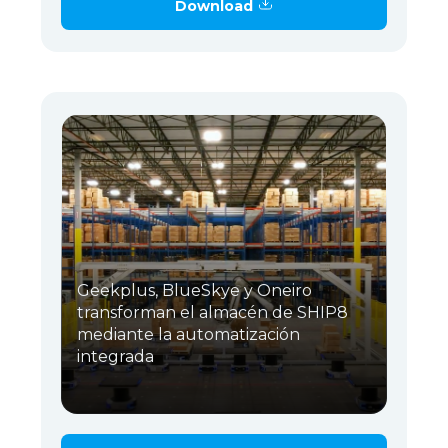
Download
Geekplus, BlueSkye y Oneiro
transforman el almacén de SHIP8
mediante la automatización
integrada