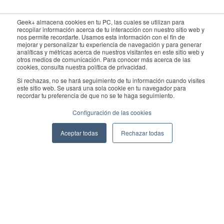
Para consultas, póngase en contacto con el departamento de
Geek+ almacena cookies en tu PC, las cuales se utilizan para
recopilar información acerca de tu interacción con nuestro sitio web y
ventas:
sales@geekplus.com
. Para promociones, póngase en
nos permite recordarte. Usamos esta información con el fin de
mejorar y personalizar tu experiencia de navegación y para generar
contacto con el departamento de relaciones públicas:
analíticas y métricas acerca de nuestros visitantes en este sitio web y
otros medios de comunicación. Para conocer más acerca de las
pr@geekplus.com
cookies, consulta nuestra política de privacidad.
Si rechazas, no se hará seguimiento de tu información cuando visites
Copyright © 2026 Geekplus Technology Co., Ltd. All rights
este sitio web. Se usará una sola cookie en tu navegador para
recordar tu preferencia de que no se te haga seguimiento.
reserved.
Configuración de las cookies
Privacy Policy
Legal
Become a partner
Aceptar todas
Rechazar todas