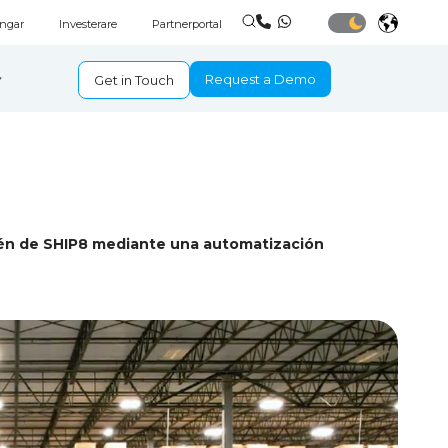
ingar
Investerare
Partnerportal
Request a Demo
Get in Touch
cén de SHIP8 mediante una automatización