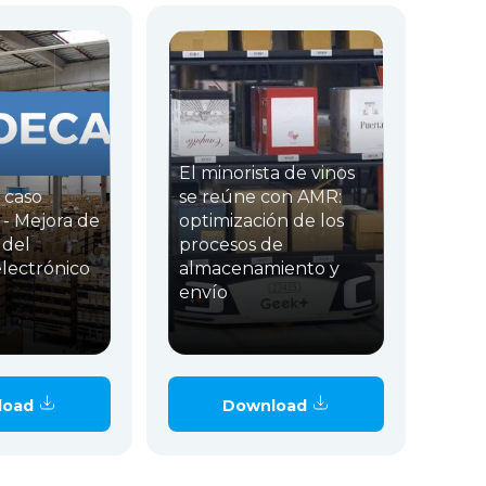
El minorista de vinos
 caso
se reúne con AMR:
- Mejora de
optimización de los
 del
procesos de
lectrónico
almacenamiento y
envío
load
Download