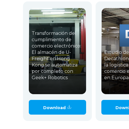
Transformación del
cumplimiento de
comercio electrónico:
El almacén de U-
Estudio de
Freight en Hong
Decathlon 
Kong se automatiza
la logística
por completo con
comercio e
Geek+ Robotics
en Europa
Download
Down