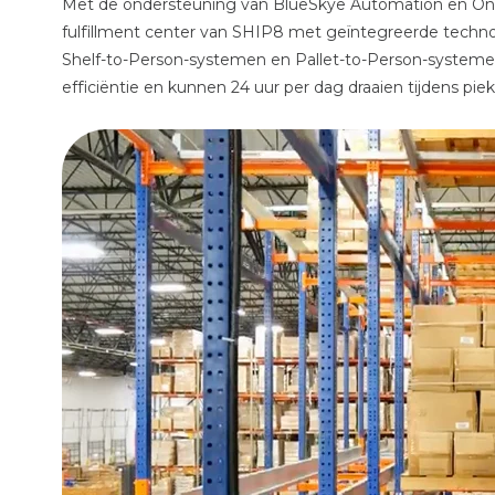
Met de ondersteuning van BlueSkye Automation en One
fulfillment center van SHIP8 met geïntegreerde techn
Shelf-to-Person-systemen en Pallet-to-Person-systeme
efficiëntie en kunnen 24 uur per dag draaien tijdens pi