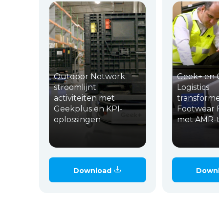
Outdoor Network
Geek+ en 
stroomlijnt
Logistics
activiteiten met
transform
Geekplus en KPI-
Footwear F
oplossingen
met AMR-t
Download
Down