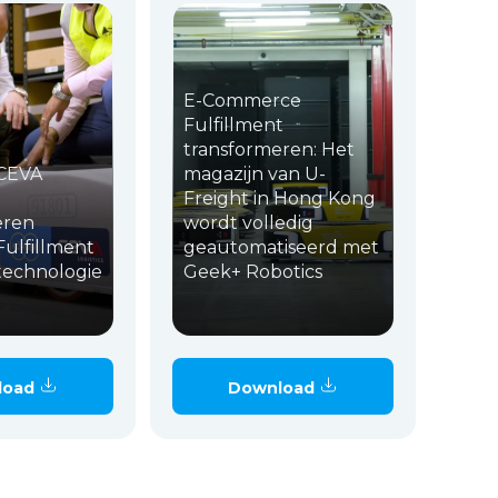
E-Commerce
Fulfillment
transformeren: Het
CEVA
magazijn van U-
Freight in Hong Kong
eren
wordt volledig
ulfillment
geautomatiseerd met
echnologie
Geek+ Robotics
load
Download