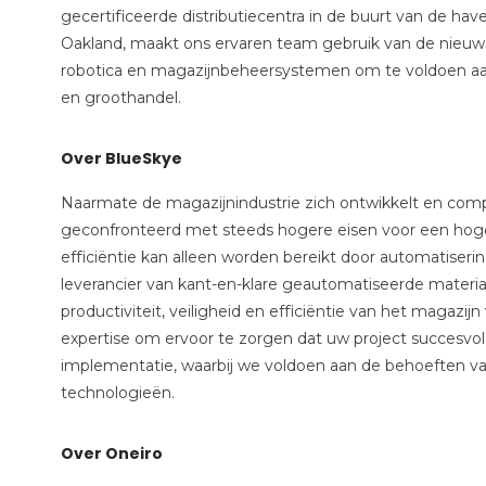
gecertificeerde distributiecentra in de buurt van de hav
Oakland, maakt ons ervaren team gebruik van de nieuw
robotica en magazijnbeheersystemen om te voldoen aan
en groothandel.
Over BlueSkye
Naarmate de magazijnindustrie zich ontwikkelt en comple
geconfronteerd met steeds hogere eisen voor een hoge
efficiëntie kan alleen worden bereikt door automatise
leverancier van kant-en-klare geautomatiseerde material
productiviteit, veiligheid en efficiëntie van het magaz
expertise om ervoor te zorgen dat uw project succesvol
implementatie, waarbij we voldoen aan de behoeften 
technologieën.
Over Oneiro