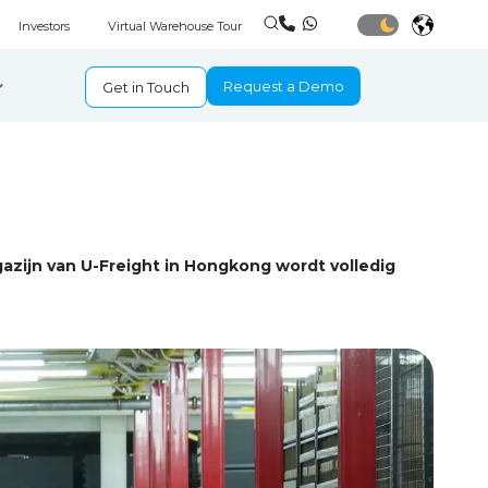
Investors
Virtual Warehouse Tour
Request a Demo
Get in Touch
azijn van U-Freight in Hongkong wordt volledig