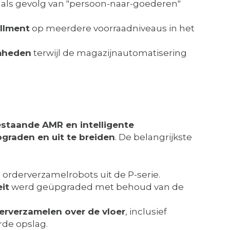
als gevolg van "persoon-naar-goederen"
illment
op meerdere voorraadniveaus in het
mheden
terwijl de magazijnautomatisering
staande AMR en intelligente
pgraden en uit te breiden
. De belangrijkste
 orderverzamelrobots uit de P-serie.
eit
werd geüpgraded met behoud van de
rverzamelen over de vloer
, inclusief
rde opslag.