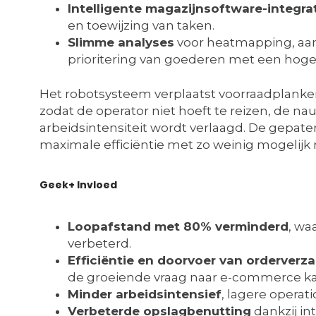
Intelligente magazijnsoftware-integra
en toewijzing van taken.
Slimme analyses
voor heatmapping, aan
prioritering van goederen met een hog
Het robotsysteem verplaatst voorraadplanken
zodat de operator niet hoeft te reizen, de 
arbeidsintensiteit wordt verlaagd. De gepa
maximale efficiëntie met zo weinig mogelijk r
Geek+ Invloed
Loopafstand met 80% verminderd
, wa
verbeterd.
Efficiëntie en doorvoer van orderverz
de groeiende vraag naar e-commerce k
Minder arbeidsintensief
, lagere operat
Verbeterde opslagbenutting
dankzij in