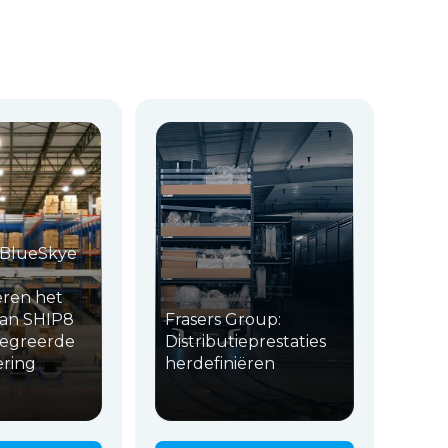
 BlueSkye
eren het
van SHIP8
Frasers Group:
tegreerde
Distributieprestaties
ering
herdefiniëren