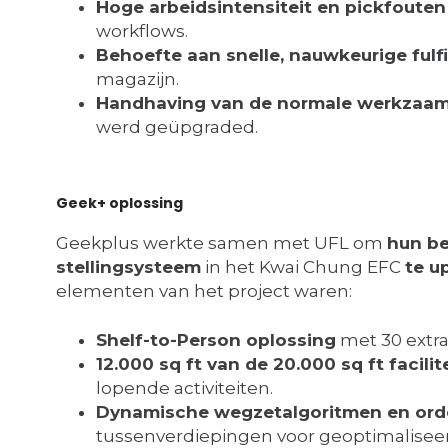
Hoge arbeidsintensiteit en pickfouten
workflows.
Behoefte aan snelle, nauwkeurige fulf
magazijn.
Handhaving van de normale werkzaa
werd geüpgraded.
Geek+ oplossing
Geekplus werkte samen met UFL om
hun be
stellingsysteem
in het Kwai Chung EFC
te u
elementen van het project waren:
Shelf-to-Person oplossing
met 30 extra
12.000 sq ft van de 20.000 sq ft facilit
lopende activiteiten.
Dynamische wegzetalgoritmen en orde
tussenverdiepingen voor geoptimalisee