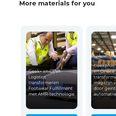
More materials for you
Geekplus,
Geek+ en CEVA
en Oneiro
Logistics
transform
transformeren
magazijn 
Footwear Fulfillment
door geïn
met AMR-technologie
automatis