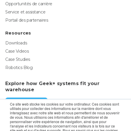
Opportunités de carrière
Service et assistance
Portail des partenaires
Resources
Downloads
Case Videos
Case Studies
Robotics Blog
Explore how Geek+ systems fit your
warehouse
Request a Demo
Ce site web stocke les cookies sur votre ordinateur. Ces cookies sont
utilisés pour collecter des informations sur la manière dont vous
interagissez avec notre site web et nous permettent de nous souvenir
de vous. Nous utilisons ces informations afin d'améliorer et de
For enquiry, contact sales:
sales@geekplus.com
. for
personnaliser votre expérience de navigation, ainsi que pour
l'analyse et les indicateurs concernant nos visiteurs à la fois sur ce
promotions, contact PR:
pr@geekplus.com
site web et sur d'autres supports. Pour en savoir plus sur les cookies