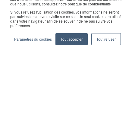
que nous utilisons, consultez notre politique de confidentialité
Copyright © 2026 Geekplus Technology Co., Ltd. All rights
Si vous refusez l'utilisation des cookies, vos informations ne seront
pas suivies lors de votre visite sur ce site. Un seul cookie sera utilisé
reserved.
dans votre navigateur afin de se souvenir de ne pas suivre vos
préférences.
Privacy Policy
Legal
Become a partner
Paramètres du cookies
Tout accepter
Tout refuser