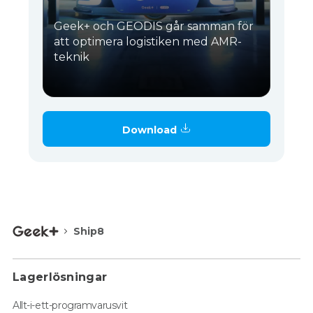
Geek+ och GEODIS går samman för
att optimera logistiken med AMR-
teknik
Download
Ship8
Lagerlösningar
Allt-i-ett-programvarusvit