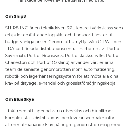
minskade behovet av arbetskraft med 81%.
Om Ship8
SHIP8 INC. är en teknikdriven 3PL-ledare i världsklass som
erbjuder omfattande logistik- och transporttjänster till
budgetvänliga priser. Genom att utnyttja våra CTPAT- och
FDA-certifierade distributionscentra i närheten av (Port of
Savannah, Port of Brunswick, Port of Jacksonville, Port of
Charleston och Port of Oakland) använder vårt erfarna
team de senaste genombrotten inom automatisering,
robotik och lagerhanteringssystem för att möta alla dina
krav på drayage, e-handel och grossistförsörjningskedja.
Om BlueSkye
I takt med att lagerindustrin utvecklas och blir alltmer
komplex ställs distributions- och leveranscentraler inför
alltmer utmanande krav på högre genomströmning med