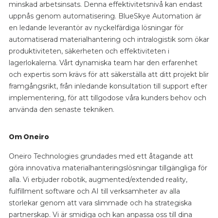
minskad arbetsinsats. Denna effektivitetsnivå kan endast
uppnås genom automatisering. BlueSkye Automation är
en ledande leverantör av nyckelfärdiga lösningar för
automatiserad materialhantering och intralogistik som ökar
produktiviteten, säkerheten och effektiviteten i
lagerlokalerna. Vårt dynamiska team har den erfarenhet
och expertis som krävs för att säkerställa att ditt projekt blir
framgångsrikt, från inledande konsultation till support efter
implementering, för att tillgodose våra kunders behov och
använda den senaste tekniken.
Om Oneiro
Oneiro Technologies grundades med ett åtagande att
göra innovativa materialhanteringslösningar tillgängliga för
alla. Vi erbjuder robotik, augmented/extended reality,
fulfillment software och AI till verksamheter av alla
storlekar genom att vara slimmade och ha strategiska
partnerskap. Vi är smidiga och kan anpassa oss till dina