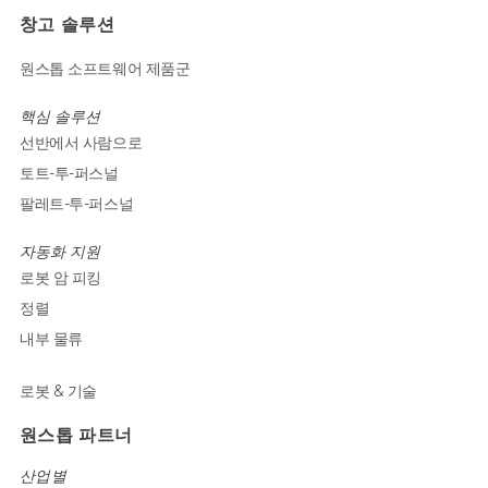
창고 솔루션
원스톱 소프트웨어 제품군
핵심 솔루션
선반에서 사람으로
토트-투-퍼스널
팔레트-투-퍼스널
자동화 지원
로봇 암 피킹
정렬
내부 물류
로봇 & 기술
원스톱 파트너
산업별