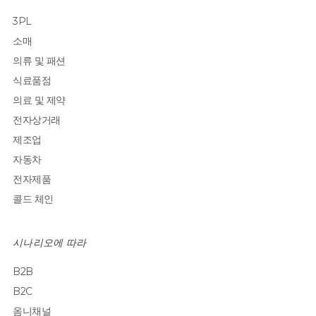
3PL
소매
의류 및 패션
식료품점
의료 및 제약
전자상거래
제조업
자동차
전자제품
콜드 체인
시나리오에 따라
B2B
B2C
옴니채널