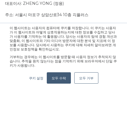
대표이사: ZHENG YONG (정용)
주소: 서울시 마포구 상암산로34 10층 긱플러스
이 웹사이트는 사용자의 컴퓨터에 쿠키를 저장합니다. 이 쿠키는 사용자
문의 사항은 영업팀으로 연락 주십시오.:
sales@geekplus.com
. 홍
가 이 웹사이트와 어떻게 상호작용하는지에 대한 정보를 수집하고 당사
가 사용자를 기억하는 데 활용됩니다. 당사는 사용자의 탐색 경험 개선과
보 관련 문의는 홍보팀으로 연락 바랍니다.:
pr@geekplus.com
맞춤화, 이 웹사이트와 기타 미디어 방문자에 대한 분석 및 지표에 이 정
보를 사용합니다. 당사에서 사용하는 쿠키에 대해 자세히 알아보려면 개
인정보 보호정책을 확인하십시오.
Copyright © 2026 Geekplus Technology Co., Ltd. All rights
거부하는 경우에는 이 웹사이트를 방문할 때 사용자 정보가 추적되지 않
reserved.
습니다. 추적을 원치 않는다는 점을 기억하기 위해 브라우저에서 단일 쿠
키가 사용됩니다.
Privacy Policy
Legal
Become a partner
쿠키 설정
모두 수락
모두 거부