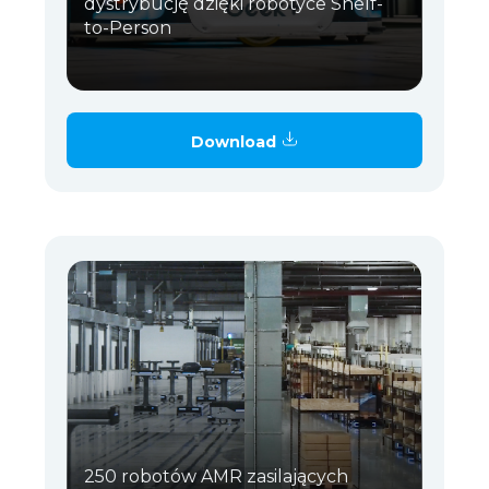
dystrybucję dzięki robotyce Shelf-
to-Person
Download
250 robotów AMR zasilających