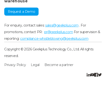
warehouse
Request a Demo
For enquiry, contact sales:
sales@geekplus.com
. For
promotions, contact PR:
pr@geekplus.com
For supervision &
reporting:
compliance-whistleblowing@geekplus.com
Copyright © 2026 Geekplus Technology Co., Ltd. All rights
reserved.
Privacy Policy
Legal
Become a partner