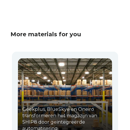
More materials for you
Geekplus, BlueSkye en Oneiro
transformeren het magazijn van
SHIP8 door geïntegreerde
automatisering