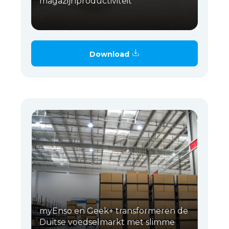
magazijnproductiviteit
Download
myEnso en Geek+ transformeren de
Duitse voedselmarkt met slimme