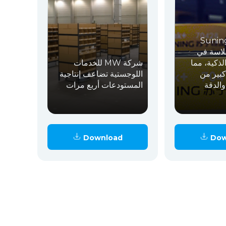
مل شركة Suning
Logi بسلاسة في
ذكية، مما
شركة MW للخدمات
بير من
اللوجستية تضاعف إنتاجية
 والدقة
المستودعات أربع مرات
Download
Dow