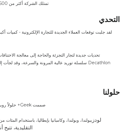
تمتلك الشركة أكثر من 1500 متجر في 49 دولة، وهي أكبر متجر تجزئة للسلع الرياضية في العالم.
التحدي
لقد جلبت توقعات العملاء الجديدة للتجارة الإلكترونية - كميات أ
حلولنا
صممت Geek+ حلولاً روبوتية جديدة مصممة خصيصًا لثلاثة مراكز توزيع تقع في كاستلناو بفرنسا,
لودز
ببولندا، وبولندا، وكامبانيا بإيطاليا، باستخدام المئات من
التقليدية، تتيح أنظمة AMR مرونة الصيانة والتعديل دون 