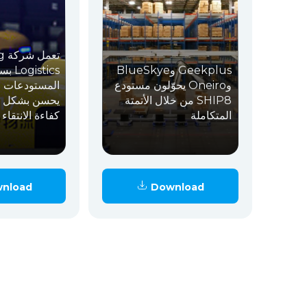
تع
Geekplus وBlueSkye
stics
وOneiro يحوّلون مستودع
المستودعات ال
SHIP8 من خلال الأتمتة
يحسن بشكل ك
المتكاملة
كفاءة الانتقاء
nload
Download