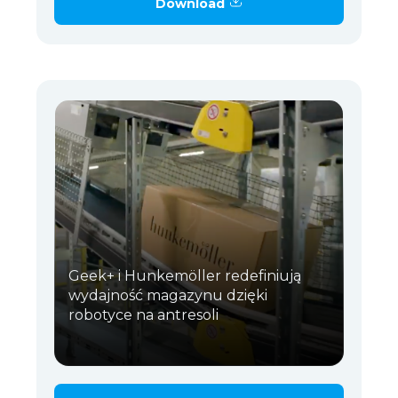
Download
Geek+ i Hunkemöller redefiniują
wydajność magazynu dzięki
robotyce na antresoli