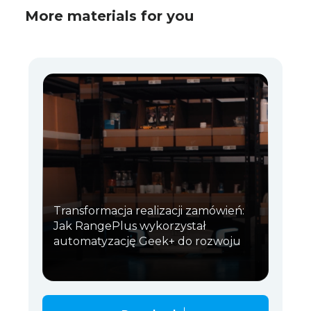
More materials for you
Transformacja realizacji zamówień:
Jak RangePlus wykorzystał
automatyzację Geek+ do rozwoju