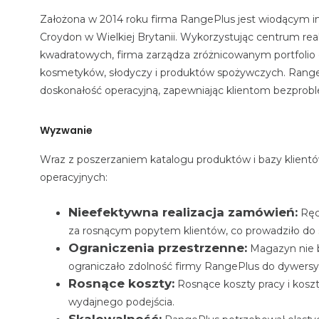
Założona w 2014 roku firma RangePlus jest wiodącym 
Croydon w Wielkiej Brytanii. Wykorzystując centrum rea
kwadratowych, firma zarządza zróżnicowanym portfolio
kosmetyków, słodyczy i produktów spożywczych. RangePl
doskonałość operacyjną, zapewniając klientom bezpro
Wyzwanie
Wraz z poszerzaniem katalogu produktów i bazy klient
operacyjnych:
Nieefektywna realizacja zamówień:
Ręc
za rosnącym popytem klientów, co prowadziło do sp
Ograniczenia przestrzenne:
Magazyn nie b
ograniczało zdolność firmy RangePlus do dywersyfi
Rosnące koszty:
Rosnące koszty pracy i kosz
wydajnego podejścia.