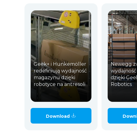
Geek+ i Hunkemöller
Newegg zw
redefiniują wydajność
wydajnoś
magazynu dzięki
dzięki Gee
robotyce na antresoli
Robotics
Download
Down