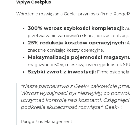
Wpływ Geekplus
Wdrożenie rozwiązania Geek+ przyniosło firmie RangePl
300% wzrost szybkości kompletacji:
Au
przetwarzanie zamówień i skracając czas realizacji.
25% redukcja kosztów operacyjnych:
A
znacznie obniżając koszty operacyjne.
Maksymalizacja pojemności magazynu
magazynu o 50%, mieszcząc więcej jednostek SK
Szybki zwrot z inwestycji:
Firma osiągnęła 
"Nasze partnerstwo z Geek+ całkowicie przek
Wzrost wydajności był niezwykły, co pozwol
utrzymać kontrolę nad kosztami. Osiągnięcie
podkreśla skuteczność rozwiązań Geek+".
RangePlus Management