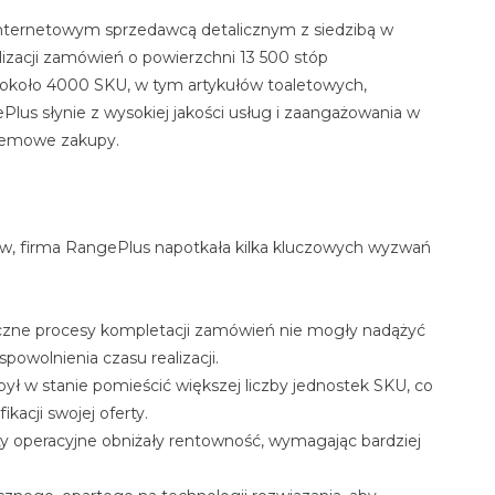
internetowym sprzedawcą detalicznym z siedzibą w
lizacji zamówień o powierzchni 13 500 stóp
 około 4000 SKU, w tym artykułów toaletowych,
us słynie z wysokiej jakości usług i zaangażowania w
blemowe zakupy.
ów, firma RangePlus napotkała kilka kluczowych wyzwań
zne procesy kompletacji zamówień nie mogły nadążyć
owolnienia czasu realizacji.
ył w stanie pomieścić większej liczby jednostek SKU, co
kacji swojej oferty.
ty operacyjne obniżały rentowność, wymagając bardziej