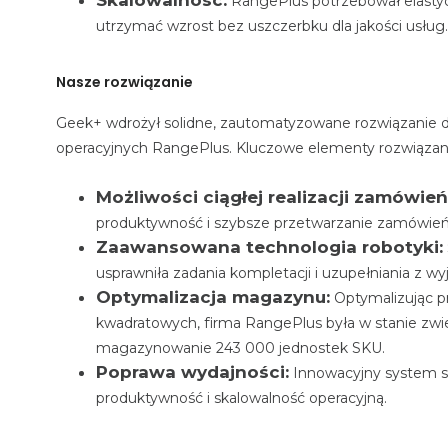
Skalowalność:
RangePlus potrzebował elastyc
utrzymać wzrost bez uszczerbku dla jakości usług.
Nasze rozwiązanie
Geek+ wdrożył solidne, zautomatyzowane rozwiązanie 
operacyjnych RangePlus. Kluczowe elementy rozwiąza
Możliwości ciągłej realizacji zamówień
produktywność i szybsze przetwarzanie zamówień
Zaawansowana technologia robotyki:
usprawniła zadania kompletacji i uzupełniania z wy
Optymalizacja magazynu:
Optymalizując pr
kwadratowych, firma RangePlus była w stanie zw
magazynowanie 243 000 jednostek SKU.
Poprawa wydajności:
Innowacyjny system sk
produktywność i skalowalność operacyjną.