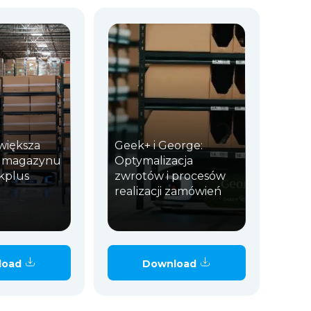
iększa
Geek+ i George:
ć magazynu
Optymalizacja
kplus
zwrotów i procesów
realizacji zamówień
load
Download