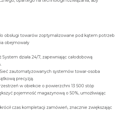
znego, opartego na technologii rozwiązania, aby
do obsługi towarów zoptymalizowane pod kątem potrzeb
nia obejmowały
:
System działa 24/7, zapewniając całodobową
.
Sieć zautomatyzowanych systemów towar-osoba
jątkową precyzją.
zestrzeń w obiekcie o powierzchni 13 500 stóp
iększyć pojemność magazynową o 50%, umożliwiając
rócił czas kompletacji zamówień, znacznie zwiększając