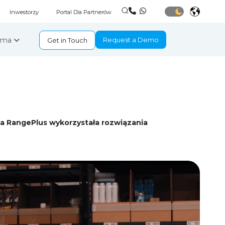
Inwestorzy
Portal Dla Partnerów
irma
Request a Demo
Get in Touch
ma RangePlus wykorzystała rozwiązania