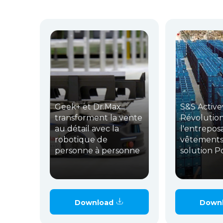
Geek+ et Dr.Max
S&S Active
transforment la vente
Révolutio
au détail avec la
l'entrepos
robotique de
vêtements 
personne à personne
solution P
Download
Down