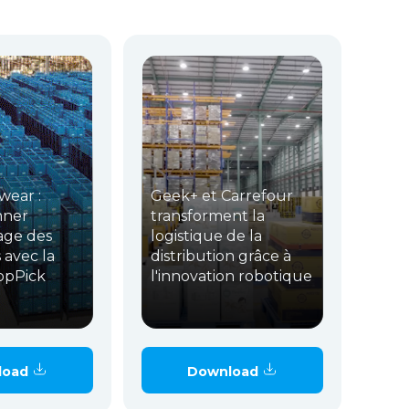
wear :
Geek+ et Carrefour
nner
transforment la
age des
logistique de la
avec la
distribution grâce à
opPick
l'innovation robotique
load
Download