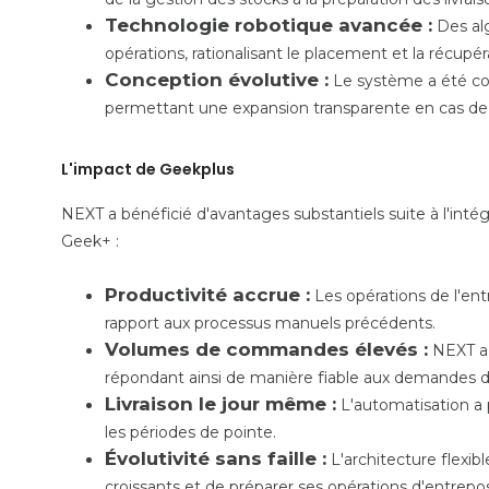
Technologie robotique avancée :
Des alg
opérations, rationalisant le placement et la récupéra
Conception évolutive :
Le système a été con
permettant une expansion transparente en cas de 
L'impact de Geekplus
NEXT a bénéficié d'avantages substantiels suite à l'in
Geek+ :
Productivité accrue :
Les opérations de l'entr
rapport aux processus manuels précédents.
Volumes de commandes élevés :
NEXT a t
répondant ainsi de manière fiable aux demandes de
Livraison le jour même :
L'automatisation a 
les périodes de pointe.
Évolutivité sans faille :
L'architecture flexi
croissants et de préparer ses opérations d'entrep