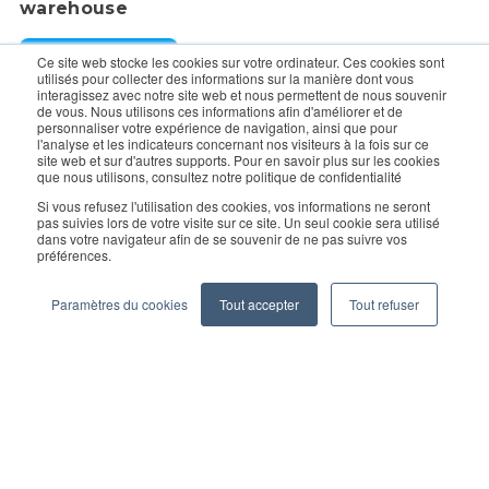
warehouse
Request a Demo
Ce site web stocke les cookies sur votre ordinateur. Ces cookies sont
utilisés pour collecter des informations sur la manière dont vous
interagissez avec notre site web et nous permettent de nous souvenir
de vous. Nous utilisons ces informations afin d'améliorer et de
For enquiry, contact sales:
sales@geekplus.com
. for
personnaliser votre expérience de navigation, ainsi que pour
l'analyse et les indicateurs concernant nos visiteurs à la fois sur ce
promotions, contact PR:
pr@geekplus.com
site web et sur d'autres supports. Pour en savoir plus sur les cookies
que nous utilisons, consultez notre politique de confidentialité
Copyright © 2026 Geekplus Technology Co., Ltd. All rights
Si vous refusez l'utilisation des cookies, vos informations ne seront
pas suivies lors de votre visite sur ce site. Un seul cookie sera utilisé
reserved.
dans votre navigateur afin de se souvenir de ne pas suivre vos
préférences.
Privacy Policy
Legal
Become a partner
Paramètres du cookies
Tout accepter
Tout refuser