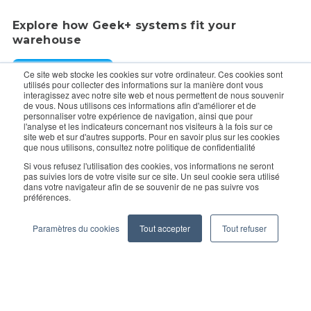
Explore how Geek+ systems fit your
warehouse
Request a Demo
Ce site web stocke les cookies sur votre ordinateur. Ces cookies sont
utilisés pour collecter des informations sur la manière dont vous
interagissez avec notre site web et nous permettent de nous souvenir
de vous. Nous utilisons ces informations afin d'améliorer et de
For enquiry, contact sales:
sales@geekplus.com
. for
personnaliser votre expérience de navigation, ainsi que pour
l'analyse et les indicateurs concernant nos visiteurs à la fois sur ce
promotions, contact PR:
pr@geekplus.com
site web et sur d'autres supports. Pour en savoir plus sur les cookies
que nous utilisons, consultez notre politique de confidentialité
Copyright © 2026 Geekplus Technology Co., Ltd. All rights
Si vous refusez l'utilisation des cookies, vos informations ne seront
pas suivies lors de votre visite sur ce site. Un seul cookie sera utilisé
reserved.
dans votre navigateur afin de se souvenir de ne pas suivre vos
préférences.
Privacy Policy
Legal
Become a partner
Paramètres du cookies
Tout accepter
Tout refuser