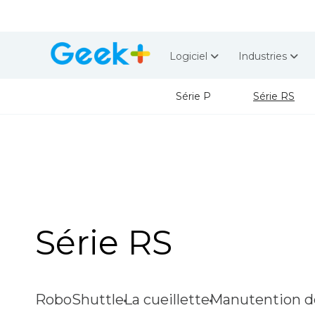
Logiciel
Industries
Série P
Série RS
Série RS
RoboShuttle
La cueillette
Manutention d