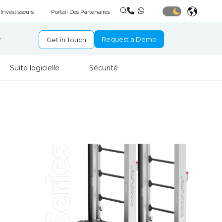
Investisseurs
Portail Des Partenaires
Request a Demo
Get in Touch
Suite logicielle
Sécurité