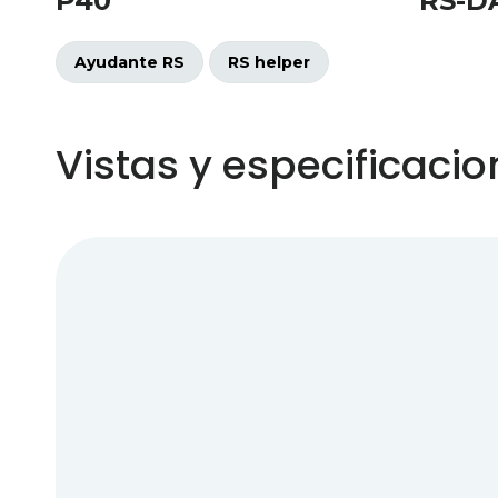
P40
RS-D
Ayudante RS
RS helper
Vistas y especificaci