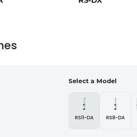
A
RS-DX
ones
Select a Model
RS11-DA
RS8-DA