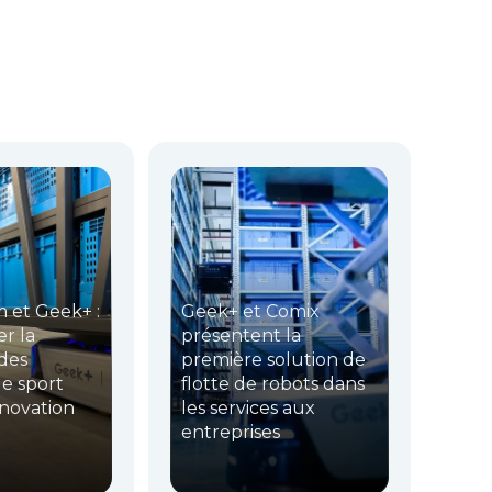
 et Geek+ :
Geek+ et Comix
r la
présentent la
 des
première solution de
e sport
flotte de robots dans
nnovation
les services aux
entreprises