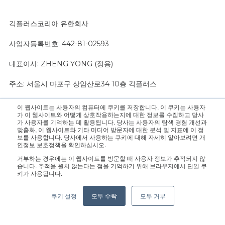
긱플러스코리아 유한회사
사업자등록번호: 442-81-02593
대표이사: ZHENG YONG (정용)
주소: 서울시 마포구 상암산로34 10층 긱플러스
이 웹사이트는 사용자의 컴퓨터에 쿠키를 저장합니다. 이 쿠키는 사용자
문의 사항은 영업팀으로 연락 주십시오.:
sales@geekplus.com
. 홍
가 이 웹사이트와 어떻게 상호작용하는지에 대한 정보를 수집하고 당사
가 사용자를 기억하는 데 활용됩니다. 당사는 사용자의 탐색 경험 개선과
보 관련 문의는 홍보팀으로 연락 바랍니다.:
pr@geekplus.com
맞춤화, 이 웹사이트와 기타 미디어 방문자에 대한 분석 및 지표에 이 정
보를 사용합니다. 당사에서 사용하는 쿠키에 대해 자세히 알아보려면 개
인정보 보호정책을 확인하십시오.
Copyright © 2026 Geekplus Technology Co., Ltd. All rights
거부하는 경우에는 이 웹사이트를 방문할 때 사용자 정보가 추적되지 않
reserved.
습니다. 추적을 원치 않는다는 점을 기억하기 위해 브라우저에서 단일 쿠
키가 사용됩니다.
Privacy Policy
Legal
Become a partner
쿠키 설정
모두 수락
모두 거부