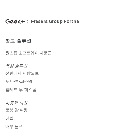
Frasers Group Fortna
창고 솔루션
원스톱 소프트웨어 제품군
핵심 솔루션
선반에서 사람으로
토트-투-퍼스널
팔레트-투-퍼스널
자동화 지원
로봇 암 피킹
정렬
내부 물류