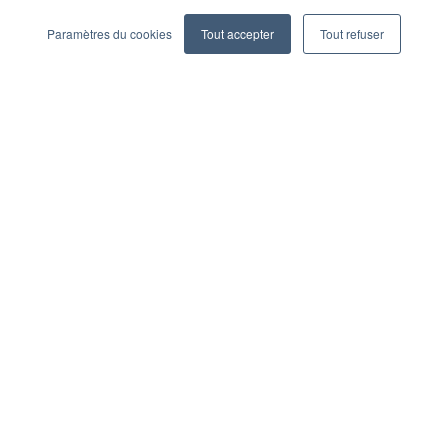
Privacy Policy
Legal
Become a partner
Paramètres du cookies
Tout accepter
Tout refuser