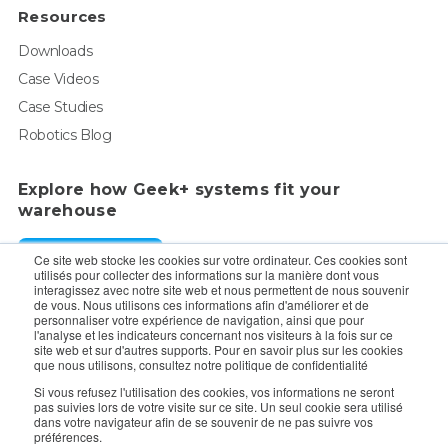
Resources
Downloads
Case Videos
Case Studies
Robotics Blog
Explore how Geek+ systems fit your
warehouse
Request a Demo
Ce site web stocke les cookies sur votre ordinateur. Ces cookies sont
utilisés pour collecter des informations sur la manière dont vous
interagissez avec notre site web et nous permettent de nous souvenir
de vous. Nous utilisons ces informations afin d'améliorer et de
For enquiry, contact sales:
sales@geekplus.com
. for
personnaliser votre expérience de navigation, ainsi que pour
l'analyse et les indicateurs concernant nos visiteurs à la fois sur ce
promotions, contact PR:
pr@geekplus.com
site web et sur d'autres supports. Pour en savoir plus sur les cookies
que nous utilisons, consultez notre politique de confidentialité
Copyright © 2026 Geekplus Technology Co., Ltd. All rights
Si vous refusez l'utilisation des cookies, vos informations ne seront
pas suivies lors de votre visite sur ce site. Un seul cookie sera utilisé
reserved.
dans votre navigateur afin de se souvenir de ne pas suivre vos
préférences.