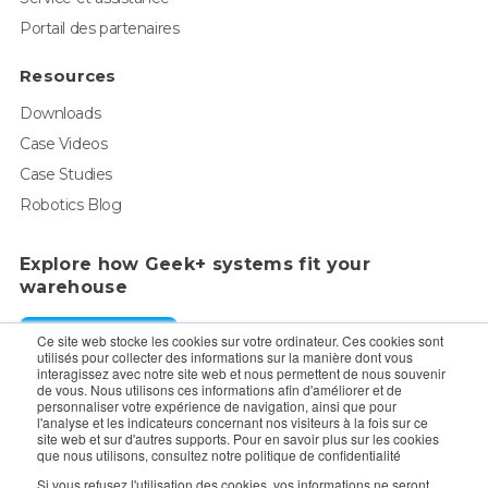
Portail des partenaires
Resources
Downloads
Case Videos
Case Studies
Robotics Blog
Explore how Geek+ systems fit your
warehouse
Request a Demo
Ce site web stocke les cookies sur votre ordinateur. Ces cookies sont
utilisés pour collecter des informations sur la manière dont vous
interagissez avec notre site web et nous permettent de nous souvenir
de vous. Nous utilisons ces informations afin d'améliorer et de
For enquiry, contact sales:
sales@geekplus.com
. for
personnaliser votre expérience de navigation, ainsi que pour
l'analyse et les indicateurs concernant nos visiteurs à la fois sur ce
promotions, contact PR:
pr@geekplus.com
site web et sur d'autres supports. Pour en savoir plus sur les cookies
que nous utilisons, consultez notre politique de confidentialité
Copyright © 2026 Geekplus Technology Co., Ltd. All rights
Si vous refusez l'utilisation des cookies, vos informations ne seront