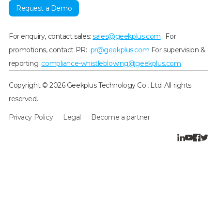
Request a Demo
For enquiry, contact sales:
sales@geekplus.com
. For
promotions, contact PR:
pr@geekplus.com
For supervision &
reporting:
compliance-whistleblowing@geekplus.com
Copyright © 2026 Geekplus Technology Co., Ltd. All rights
reserved.
Privacy Policy
Legal
Become a partner