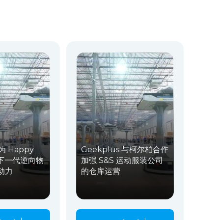
 为 Happy
Geekplus 与柯尔柏合作
 的下一代逆向物
加强 S&S 运动服装公司
动力
的仓库运营