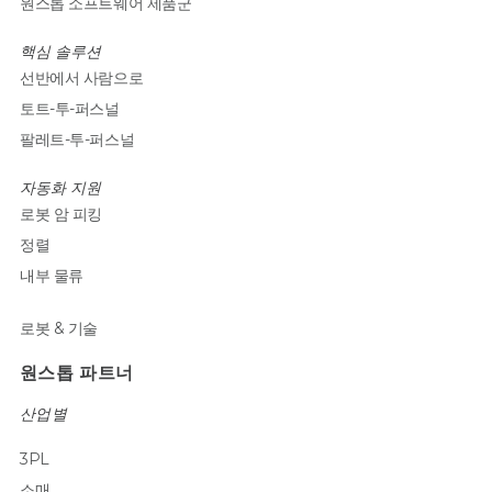
원스톱 소프트웨어 제품군
핵심 솔루션
선반에서 사람으로
토트-투-퍼스널
팔레트-투-퍼스널
자동화 지원
로봇 암 피킹
정렬
내부 물류
로봇 & 기술
원스톱 파트너
산업별
3PL
소매