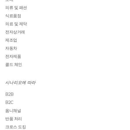
의류 및 패션
식료품점
의료 및 제약
전자상거래
제조업
자동차
전자제품
콜드 체인
시나리오에 따라
B2B
B2C
옴니채널
반품 처리
크로스 도킹