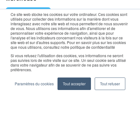
Request a Demo
Ce site web stocke les cookies sur votre ordinateur. Ces cookies sont
utilisés pour collecter des informations sur la manière dont vous
interagissez avec notre site web et nous permettent de nous souvenir
de vous. Nous utilisons ces informations afin d'améliorer et de
For enquiry, contact sales:
sales@geekplus.com
. for
personnaliser votre expérience de navigation, ainsi que pour
l'analyse et les indicateurs concernant nos visiteurs à la fois sur ce
promotions, contact PR:
pr@geekplus.com
site web et sur d'autres supports. Pour en savoir plus sur les cookies
que nous utilisons, consultez notre politique de confidentialité
Copyright © 2026 Geekplus Technology Co., Ltd. All rights
Si vous refusez l'utilisation des cookies, vos informations ne seront
pas suivies lors de votre visite sur ce site. Un seul cookie sera utilisé
reserved.
dans votre navigateur afin de se souvenir de ne pas suivre vos
préférences.
Privacy Policy
Legal
Become a partner
Paramètres du cookies
Tout accepter
Tout refuser