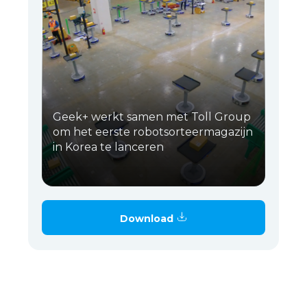
Geek+ werkt samen met Toll Group
om het eerste robotsorteermagazijn
in Korea te lanceren
Download