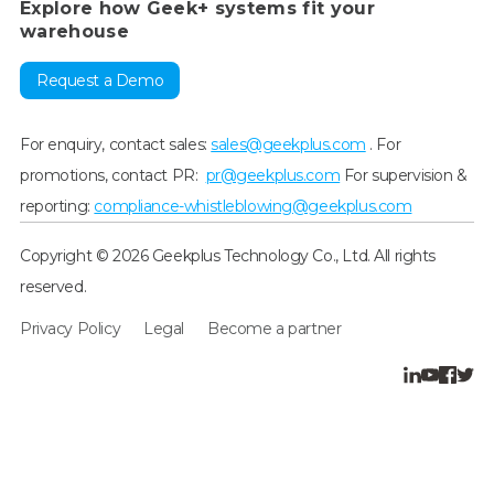
Explore how Geek+ systems fit your
warehouse
Request a Demo
For enquiry, contact sales:
sales@geekplus.com
. For
promotions, contact PR:
pr@geekplus.com
For supervision &
reporting:
compliance-whistleblowing@geekplus.com
Copyright © 2026 Geekplus Technology Co., Ltd. All rights
reserved.
Privacy Policy
Legal
Become a partner