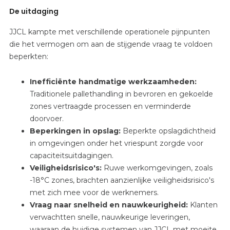
De uitdaging
JJCL kampte met verschillende operationele pijnpunten
die het vermogen om aan de stijgende vraag te voldoen
beperkten:
Inefficiënte handmatige werkzaamheden:
Traditionele pallethandling in bevroren en gekoelde
zones vertraagde processen en verminderde
doorvoer.
Beperkingen in opslag:
Beperkte opslagdichtheid
in omgevingen onder het vriespunt zorgde voor
capaciteitsuitdagingen.
Veiligheidsrisico's:
Ruwe werkomgevingen, zoals
-18°C zones, brachten aanzienlijke veiligheidsrisico's
met zich mee voor de werknemers.
Vraag naar snelheid en nauwkeurigheid:
Klanten
verwachtten snelle, nauwkeurige leveringen,
waaraan de huidige systemen van JJCL met moeite