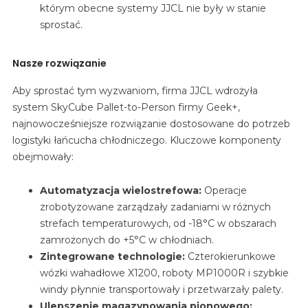
którym obecne systemy JJCL nie były w stanie
sprostać.
Nasze rozwiązanie
Aby sprostać tym wyzwaniom, firma JJCL wdrożyła
system SkyCube Pallet-to-Person firmy Geek+,
najnowocześniejsze rozwiązanie dostosowane do potrzeb
logistyki łańcucha chłodniczego. Kluczowe komponenty
obejmowały:
Automatyzacja wielostrefowa:
Operacje
zrobotyzowane zarządzały zadaniami w różnych
strefach temperaturowych, od -18°C w obszarach
zamrożonych do +5°C w chłodniach.
Zintegrowane technologie:
Czterokierunkowe
wózki wahadłowe X1200, roboty MP1000R i szybkie
windy płynnie transportowały i przetwarzały palety.
Ulepszenie magazynowania pionowego: