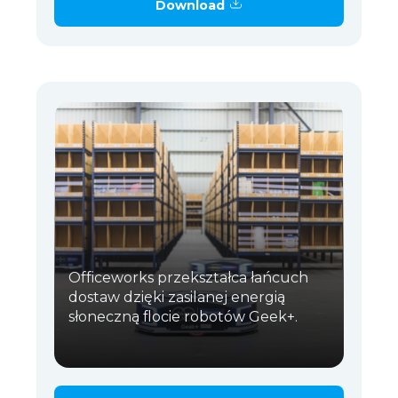
Download
Officeworks przekształca łańcuch
dostaw dzięki zasilanej energią
słoneczną flocie robotów Geek+.