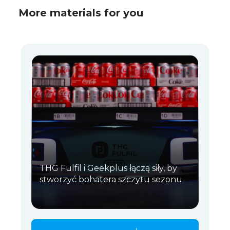
More materials for you
THG Fulfil i Geekplus łączą siły, by
stworzyć bohatera szczytu sezonu