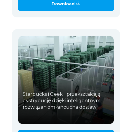
Download
Starbucks i Geek+ przekształcają
dystrybucję dzięki inteligentnym
rozwiązaniom łańcucha dostaw