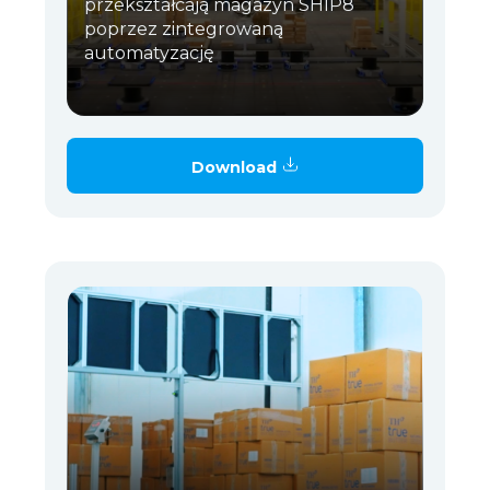
przekształcają magazyn SHIP8
poprzez zintegrowaną
automatyzację
Download