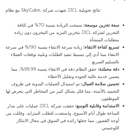
مع نظام SkyCube، شهدت شركة JJCL نتائج تحويلية:
سعة تخزين موسعة:
سمحت الزيادة بنسبة 70% في كثافة
التخزين لشركة JJCL بتخزين المزيد من المخزون دون زيادة
متطلبات المنشأة.
تسريع كفاءة الانتقاء:
زيادة سرعة الانتقاء بنسبة 190% في سرعة
الانتقاء مما أدى إلى تبسيط تنفيذ الطلبات وتلبية توقعات العملاء
بالتسليم السريع.
دقة محسّنة:
حقق النظام دقة في الانتقاء بنسبة 99.99%، مما
يضمن خدمة عالية الجودة وتقليل الأخطاء.
تحسين سلامة العمال:
تم استبدال العمليات اليدوية في ظروف
التجميد بالأتمتة، مما قلل بشكل كبير من المخاطر التي يتعرض لها
الموظفون.
الاستدامة وقابلية التوسع:
حققت شركة JJCL عمليات على مدار
الساعة طوال أيام الأسبوع، واستعدت للطلب المتزايد، وقللت من
أوجه القصور، مما جعلها رائدة في السوق في مجال الابتكار
اللوجستي.