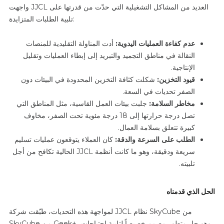
واجهت JJCL العديد من المشاكل التشغيلية التي حدّت من قدرتها على
تلبية الطلبات المتزايدة:
عدم كفاءة العمليات اليدوية:
أدت المناولة التقليدية للمنصات
النقالة في مناطق التجميد والتبريد إلى إبطاء العمليات وتقليل
الإنتاجية.
قيود التخزين:
شكلت كثافة التخزين المحدودة في البيئات دون
الصفر تحديات في السعة.
مخاطر السلامة:
جلبت بيئات العمل القاسية، مثل المناطق التي
تصل درجة حرارتها إلى 18 درجة مئوية تحت الصفر، مخاوف
كبيرة تتعلق بسلامة العمال.
الطلب على السرعة والدقة:
كان العملاء يتوقعون عمليات تسليم
سريعة ودقيقة، وهو ما كانت أنظمة JJCL الحالية تكافح من أجل
تلبيته.
الحل الذي قدمناه
لمواجهة هذه التحديات، طبّقت شركة JJCL نظام SkyCube من
SkyCube من Geek+، وهو حل متطور مصمم خصيصاً لتلبية احتياجات