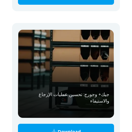
جيك+ وجورج: تحسين عمليات الإرجاع
والاستيفاء
Download