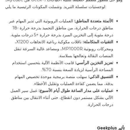
لوجستيات سلسلة التبريد. وشملت المكونات الرئيسية ما يلي:
الأتمتة متعددة المناطق:
العمليات الروبوتية التي تدير المهام عبر
مناطق درجات الحرارة، من مناطق التجميد بدرجة حرارة -18
درجة مئوية إلى التخزين المبرد بدرجة حرارة +5 درجات مئوية.
التقنيات المتكاملة:
ناقلات مكوكية رباعية الاتجاهات X1200،
ومحركات روبوتية MP1000R، ومصاعد عالية السرعة تنقل
المنصات النقالة وتعالجها بسلاسة.
تعزيز التخزين الرأسي:
قامت الأنظمة الآلية بتحسين استخدام
المساحة الرأسية لزيادة السعة بنسبة 70%.
التنسيق الذكي:
سهلت منصة برمجية موحدة تخصيص المهام
بدقة، مما يضمن كفاءة العمليات وتقليل الأخطاء.
عمليات على مدار الساعة طوال أيام الأسبوع:
عمل سير العمل
الآلي بشكل مستمر دون انقطاع، حتى أثناء الانتقال بين مناطق
درجات الحرارة.
تأثير Geekplus