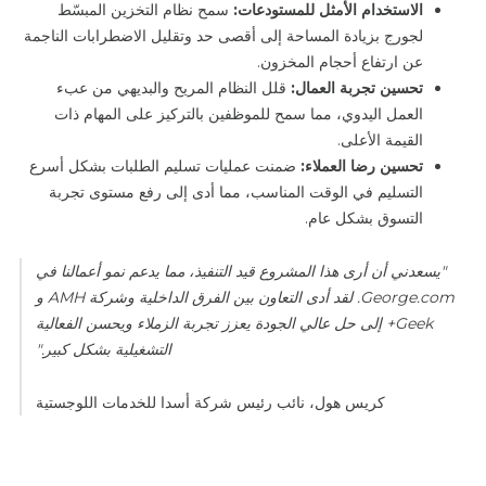
الاستخدام الأمثل للمستودعات:
سمح نظام التخزين المبسّط
لجورج بزيادة المساحة إلى أقصى حد وتقليل الاضطرابات الناجمة
عن ارتفاع أحجام المخزون.
تحسين تجربة العمال:
قلل النظام المريح والبديهي من عبء
العمل اليدوي، مما سمح للموظفين بالتركيز على المهام ذات
القيمة الأعلى.
تحسين رضا العملاء:
ضمنت عمليات تسليم الطلبات بشكل أسرع
التسليم في الوقت المناسب، مما أدى إلى رفع مستوى تجربة
التسوق بشكل عام.
"يسعدني أن أرى هذا المشروع قيد التنفيذ، مما يدعم نمو أعمالنا في
George.com. لقد أدى التعاون بين الفرق الداخلية وشركة AMH و
Geek+ إلى حل عالي الجودة يعزز تجربة الزملاء ويحسن الفعالية
التشغيلية بشكل كبير."
كريس هول، نائب رئيس شركة أسدا للخدمات اللوجستية