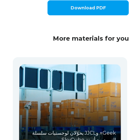
Download PDF
More materials for you
Geek+ وJJCL يحوّلان لوجستيات سلسلة
التبريد مع أتمتة SkyCube