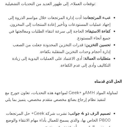
توقعات العملاء، إلى ظهور العديد من التحديات التشغيلية:
عبء المرتجعات:
أدت إدارة المرتجعات خلال مواسم الذروة إلى
إجهاد عمليات المستودعات وتأخير إعادة المنتجات إلى المخزون.
كفاءة الاستيفاء:
الحاجة إلى سرعة انتقاء الطلبات ومعالجتها في
جميع أنحاء المستودع.
تحسين التخزين:
قدرات التخزين المحدودة جعلت من الصعب
إدارة أحجام وحدات التخزين المتقلبة بكفاءة.
متطلبات العمالة:
أدى الاعتماد على العمليات اليدوية إلى زيادة
التكاليف وأدى إلى عدم الكفاءة.
الحل الذي قدمناه
لمواجهة هذه التحديات، تعاون جورج مع Geek+ وAMH لمناولة المواد
لتنفيذ نظام إرجاع بضائع مخصص متقدم مخصص، يتميز بما يلي
تصميم الرف ذو 4 جوانب:
نشرت شركة Geek+ حل المرتجعات
P800 الخاص بها، والذي يسمح للعمال بأداء مهام الانتقاء والوضع
في نفس الوقت من أي فتحة رف مفتوح.