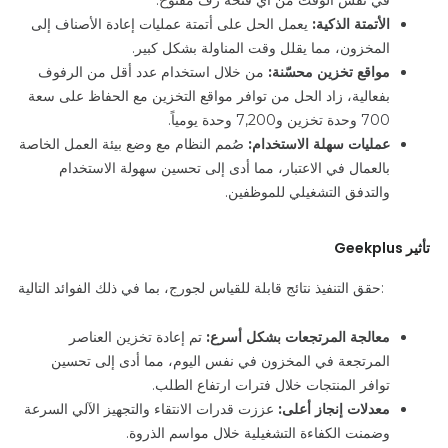
الأتمتة الذكية:
يعمل الحل على أتمتة عمليات إعادة الأصناف إلى
المخزون، مما يقلل وقت المناولة بشكل كبير.
مواقع تخزين محسّنة:
من خلال استخدام عدد أقل من الرفوف
بفعالية، زاد الحل من توافر مواقع التخزين مع الحفاظ على سعة
700 وحدة تخزين و7,200 وحدة يومياً.
عمليات سهلة الاستخدام:
صُمم النظام مع وضع بيئة العمل الخاصة
بالعمال في الاعتبار، مما أدى إلى تحسين سهولة الاستخدام
والتدفق التشغيلي للموظفين.
تأثير Geekplus
حقق التنفيذ نتائج قابلة للقياس لجورج، بما في ذلك الفوائد التالية:
معالجة المرتجعات بشكل أسرع:
تم إعادة تخزين العناصر
المرتجعة في المخزون في نفس اليوم، مما أدى إلى تحسين
توافر المنتجات خلال فترات ارتفاع الطلب.
معدلات إنجاز أعلى:
عززت قدرات الانتقاء والتجهيز الآلي السرعة
وضمنت الكفاءة التشغيلية خلال مواسم الذروة.