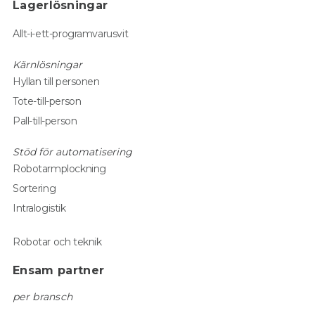
Lagerlösningar
Allt-i-ett-programvarusvit
Kärnlösningar
Hyllan till personen
Tote-till-person
Pall-till-person
Stöd för automatisering
Robotarmplockning
Sortering
Intralogistik
Robotar och teknik
Ensam partner
per bransch