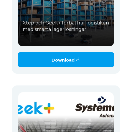
Xtep och Geek+ förbättrar logistiken
med smarta lagerlösningar
Download