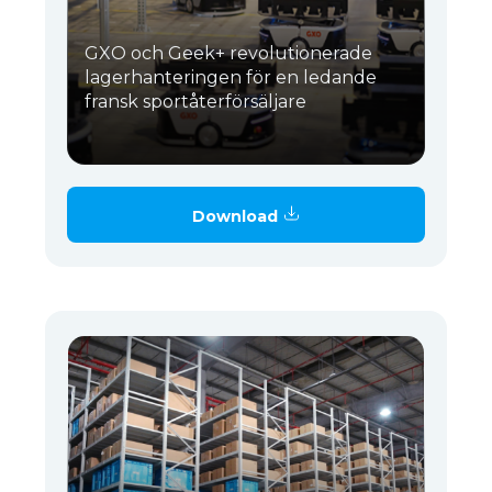
GXO och Geek+ revolutionerade
lagerhanteringen för en ledande
fransk sportåterförsäljare
Download