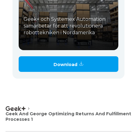
Geek+ och Systemex Automation
samarbetar för att revolutionera
robottekniken i Nordamerika
Download
Geek And George Optimizing Returns And Fulfillment
Processes 1