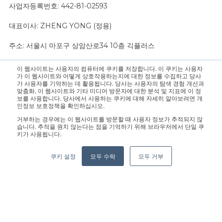
사업자등록번호: 442-81-02593
대표이사: ZHENG YONG (정용)
주소: 서울시 마포구 상암산로34 10층 긱플러스
이 웹사이트는 사용자의 컴퓨터에 쿠키를 저장합니다. 이 쿠키는 사용자
문의 사항은 영업팀으로 연락 주십시오.:
sales@geekplus.com
. 홍
가 이 웹사이트와 어떻게 상호작용하는지에 대한 정보를 수집하고 당사
가 사용자를 기억하는 데 활용됩니다. 당사는 사용자의 탐색 경험 개선과
보 관련 문의는 홍보팀으로 연락 바랍니다.:
pr@geekplus.com
맞춤화, 이 웹사이트와 기타 미디어 방문자에 대한 분석 및 지표에 이 정
보를 사용합니다. 당사에서 사용하는 쿠키에 대해 자세히 알아보려면 개
인정보 보호정책을 확인하십시오.
Copyright © 2026 Geekplus Technology Co., Ltd. All rights
거부하는 경우에는 이 웹사이트를 방문할 때 사용자 정보가 추적되지 않
reserved.
습니다. 추적을 원치 않는다는 점을 기억하기 위해 브라우저에서 단일 쿠
키가 사용됩니다.
Privacy Policy
Legal
Become a partner
쿠키 설정
모두 수락
모두 거부