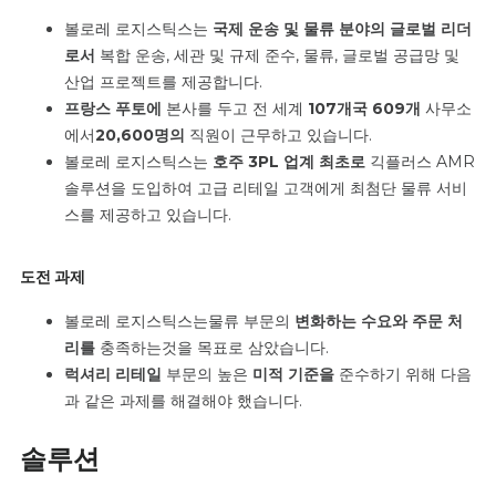
볼로레 로지스틱스는
국제 운송 및 물류
분야의 글로벌 리더
로서
복합 운송, 세관 및 규제 준수, 물류, 글로벌 공급망 및
산업 프로젝트를 제공합니다.
프랑스 푸토에
본사를 두고 전 세계
107개국
609개
사무소
에서
20,600명의
직원이 근무하고 있습니다.
볼로레 로지스틱스는
호주 3PL 업계 최초로
긱플러스 AMR
솔루션을 도입하여 고급 리테일 고객에게 최첨단 물류 서비
스를 제공하고 있습니다.
도전 과제
볼로레 로지스틱스는
물류 부문의
변화하는 수요와
주문 처
리를
충족하는
것을 목표로 삼았습니다
.
럭셔리 리테일
부문의 높은
미적 기준을
준수하기 위해 다음
과 같은 과제를 해결해야 했습니다.
솔루션