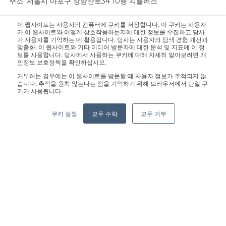
주소: 서울시 마포구 상암산로34 10층 긱플러스
이 웹사이트는 사용자의 컴퓨터에 쿠키를 저장합니다. 이 쿠키는 사용자
문의 사항은 영업팀으로 연락 주십시오.:
sales@geekplus.com
. 홍
가 이 웹사이트와 어떻게 상호작용하는지에 대한 정보를 수집하고 당사
가 사용자를 기억하는 데 활용됩니다. 당사는 사용자의 탐색 경험 개선과
보 관련 문의는 홍보팀으로 연락 바랍니다.:
pr@geekplus.com
맞춤화, 이 웹사이트와 기타 미디어 방문자에 대한 분석 및 지표에 이 정
보를 사용합니다. 당사에서 사용하는 쿠키에 대해 자세히 알아보려면 개
인정보 보호정책을 확인하십시오.
Copyright © 2026 Geekplus Technology Co., Ltd. All rights
거부하는 경우에는 이 웹사이트를 방문할 때 사용자 정보가 추적되지 않
reserved.
습니다. 추적을 원치 않는다는 점을 기억하기 위해 브라우저에서 단일 쿠
키가 사용됩니다.
Privacy Policy
Legal
Become a partner
쿠키 설정
모두 수락
모두 거부