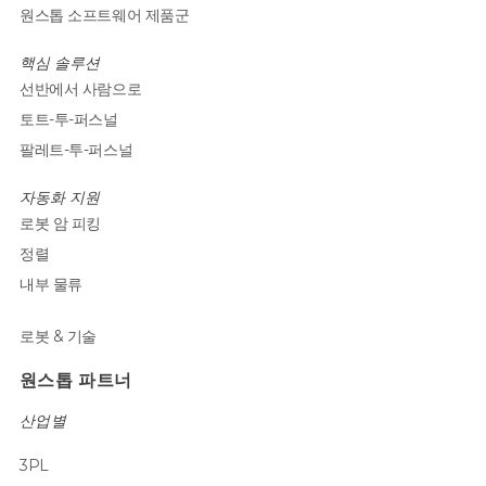
원스톱 소프트웨어 제품군
핵심 솔루션
선반에서 사람으로
토트-투-퍼스널
팔레트-투-퍼스널
자동화 지원
로봇 암 피킹
정렬
내부 물류
로봇 & 기술
원스톱 파트너
산업별
3PL