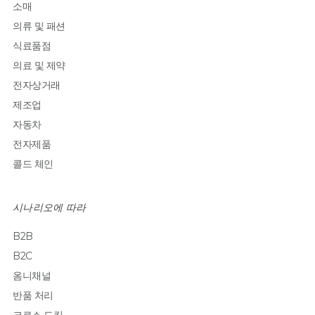
소매
의류 및 패션
식료품점
의료 및 제약
전자상거래
제조업
자동차
전자제품
콜드 체인
시나리오에 따라
B2B
B2C
옴니채널
반품 처리
크로스 도킹