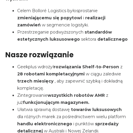
Celem Bolloré Logistics było
sprostanie
zmieniającemu się popytowi
i
realizacji
zamówień
w segmencie logistyki.
Przestrzeganie podwyższonych
standardów
estetycznych
luksusowego
sektora
detalicznego
Nasze rozwiązanie
Geekplus wdrożył
rozwiązania Shelf-to-Person
z
28 robotami kompletacyjnymi
w ciągu
zaledwie
trzech miesięcy
, aby zapewnić szybką i dokładną
kompletację.
Zintegrowanie
wszystkich robotów AMR
z
już
funkcjonującym magazynem.
Ułatwia sprawną dostawę
towarów luksusowych
dla różnych marek za pośrednictwem wielu platform
handlu elektronicznego
i punktów
sprzedaży
detalicznej
w Australii i Nowej Zelandii.