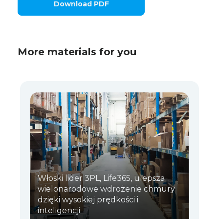
Download PDF
More materials for you
Włoski lider 3PL, Life365, ulepsza
wielonarodowe wdrożenie chmury
dzięki wysokiej prędkości i
inteligencji