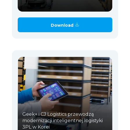
Download
Geek+ i CJ Logistics przewodzą
modernizacji inteligentnej logistyki
3PL w Korei