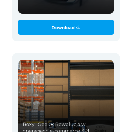
Download
Boxy i Geek+: Rewolucja w
operacjach e-commerce 3PL