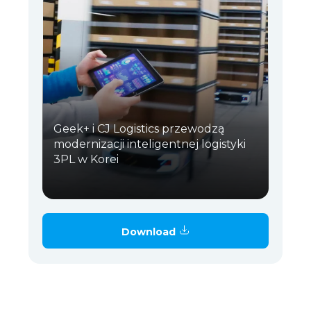
Geek+ i CJ Logistics przewodzą
modernizacji inteligentnej logistyki
3PL w Korei
Download