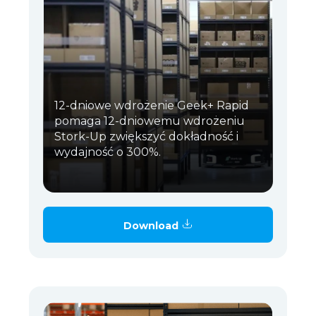
12-dniowe wdrożenie Geek+ Rapid
pomaga 12-dniowemu wdrożeniu
Stork-Up zwiększyć dokładność i
wydajność o 300%.
Download