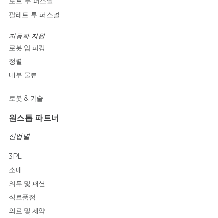
토트-투-퍼스널
팔레트-투-퍼스널
자동화 지원
로봇 암 피킹
정렬
내부 물류
로봇 & 기술
원스톱 파트너
산업별
3PL
소매
의류 및 패션
식료품점
의료 및 제약